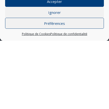
Accepter
Ignorer
Préférences
;
Politique de Cookies
Politique de confidentialité
Depuis bientôt dix ans, le
violoniste de Thomas Dutronc,
l’accordéoniste de Melody
Gardot et le fils aîné de Dorado