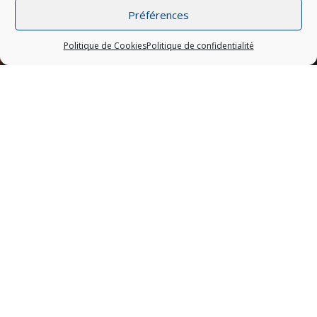
Préférences
;
Politique de Cookies
Politique de confidentialité
3ème édition
du festival Jazz Ô Palais
Du 30 août au 2 septembre 2023
Au fil des éditions, le festival Jazz Ô Palais a accueilli des
artistes renommés de la scène jazz nationale et
internationale, offrant aux spectateurs des performances
mémorables et des moments uniques. Nous avons toujours
cherché à présenter une programmation variée, allant du